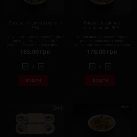
Рисова локшина з куркою
Рисова локшина з
-50%
яловичиною -50%
курячі стегенця / овочевий мікс /
яловичина / овочевий мікс /
рисова локшина / спеції /
рисова локшина / спеції /
устричний соус / зелена цибуля
устричний соус / зелена цибуля
163.00 грн
178.00 грн
ДОДАТИ
ДОДАТИ