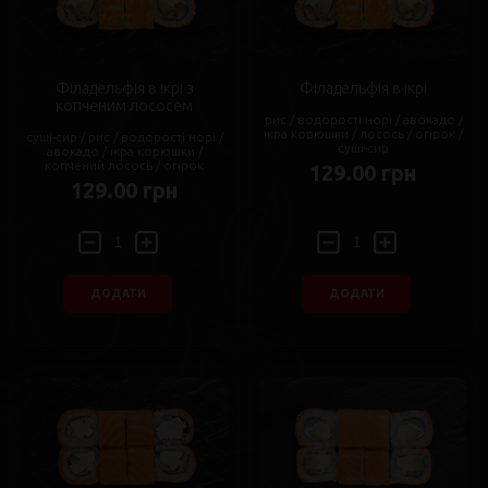
Філадельфія в ікрі з
Філадельфія в ікрі
копченим лососем
рис / водорості норі / авокадо /
ікра корюшки / лосось / огірок /
суші-сир / рис / водорості норі /
суші-сир
авокадо / ікра корюшки /
копчений лосось / огірок
129.00 грн
129.00 грн
ДОДАТИ
ДОДАТИ