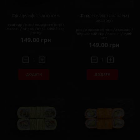
Філадельфія з лососем
Філадельфія з лососем і
авокадо
суші-сир / рис / водорості норі /
лосось / огірок / вершковий сир
рис / водорості норі / авокадо /
/ тофу
вершковий сир / лосось / суші-
сир
149.00 грн
149.00 грн
ДОДАТИ
ДОДАТИ