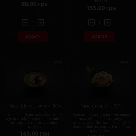
цибуля
88.00 грн
133.00 грн
ДОДАТИ
ДОДАТИ
Місо - Широ з вугрем -50%
Рамен з куркою -50%
зелена цибуля / місо бульйон /
бульйон Рамен / курка / локшина
вугор / тофу / перепелине яйце /
яєчна / яйце / зелена цибуля /
водорості вакаме / насіння
кукурудза бебі / чорний кунжут /
кунжуту
перець чілі / водорості норі / сім
спецій / бамія
163.00 грн