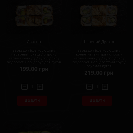
Дракон
Шалений Дракон
авокадо / ікра корюшки /
авокадо / ікра корюшки /
червоний тунець / огірок /
креветка темпура / огірок /
насіння кунжуту / вугор / рис /
насіння кунжуту / вугор / рис /
водорості норі / соус для вугря
водорості норі / гострий соус /
соус для вугря
199.00 грн
219.00 грн
ДОДАТИ
ДОДАТИ