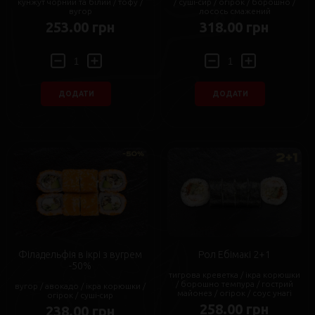
кунжут чорний та білий / тофу /
/ суші-сир / огірок / борошно /
вугор
лосось смажений
253.00 грн
318.00 грн
ДОДАТИ
ДОДАТИ
Філадельфія в ікрі з вугрем
Рол Ебімакі 2+1
-50%
тигрова креветка / ікра корюшки
/ борошно темпура / гострий
вугор / авокадо / ікра корюшки /
майонез / огірок / соус унагі
огірок / суші-сир
258.00 грн
238.00 грн