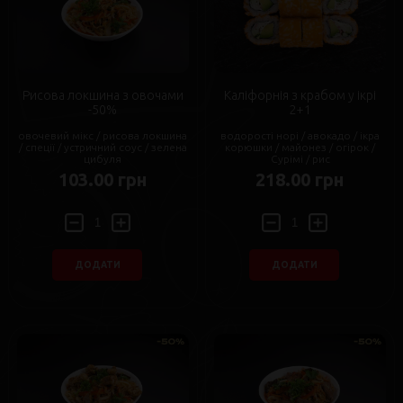
Рисова локшина з овочами
Каліфорнія з крабом у ікрі
-50%
2+1
овочевий мікс / рисова локшина
водорості норі / авокадо / ікра
/ спеції / устричний соус / зелена
корюшки / майонез / огірок /
цибуля
Сурімі / рис
103.00 грн
218.00 грн
ДОДАТИ
ДОДАТИ