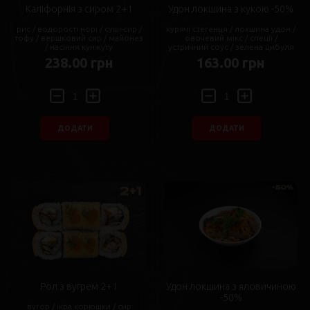
Каліфорнія з сиром 2+1
Удон локшина з кукою -50%
рис / водорості норі / суші-сир /
курячі стегенця / локшина удон /
тофу / вершковий сир / майонез
овочевий мікс / спеції /
/ насіння кунжуту
устричний соус / зелена цибуля
238.00 грн
163.00 грн
ДОДАТИ
ДОДАТИ
Рол з вугрем 2+1
Удон локшина з яловичиною
-50%
вугор / ікра корюшки / сир