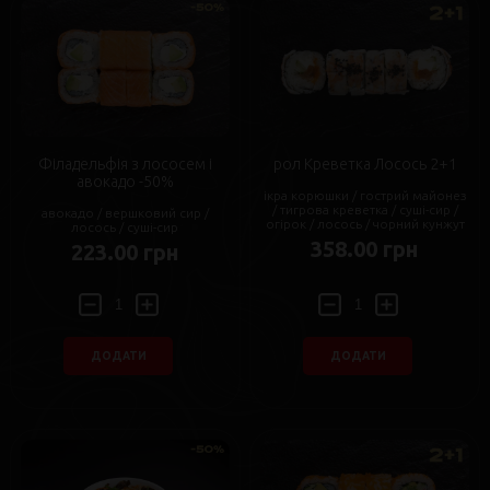
Філадельфія з лососем і
рол Креветка Лосось 2+1
авокадо -50%
ікра корюшки / гострий майонез
/ тигрова креветка / суші-сир /
авокадо / вершковий сир /
огірок / лосось / чорний кунжут
лосось / суші-сир
358.00 грн
223.00 грн
ДОДАТИ
ДОДАТИ