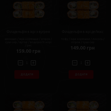
Філадельфія в ікрі з вугрем
Філадельфія в ікрі деЛюкс
авокадо / ікра корюшки / огірок /
тофу / ікра корюшки / лосось /
суші-сир / вугор / водорості норі
огірок / суші-сир
/ рис
149.00 грн
159.00 грн
ДОДАТИ
ДОДАТИ