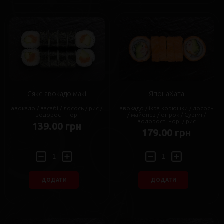
Сяке авокадо макі
ЯпонаХата
авокадо / васабі / лосось / рис /
авокадо / ікра корюшки / лосось
водорості норі
/ майонез / огірок / Сурімі /
водорості норі / рис
139.00 грн
179.00 грн
ДОДАТИ
ДОДАТИ