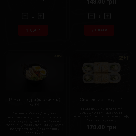
148.00 грн
ДОДАТИ
ДОДАТИ
Рамен з гедза (яловичина)
Овочевий з тофу 2+1
-50%
авокадо / листя салату /
борошно темпура / соєві
бульйон Рамен / гьодза з
паростки / соус горіховий / тофу
яловичиною / локшина яєчна /
/ насіння кунжуту
яйце / кукурудза бебі / бамія /
зелена цибуля / чорний кунжут /
178.00 грн
водорості норі / сім спецій /
перець чілі