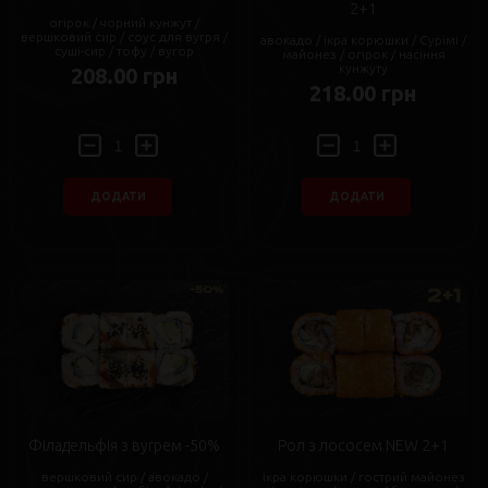
2+1
огірок / чорний кунжут /
вершковий сир / соус для вугря /
авокадо / ікра корюшки / Сурімі /
суші-сир / тофу / вугор
майонез / огірок / насіння
кунжуту
208.00 грн
218.00 грн
ДОДАТИ
ДОДАТИ
Філадельфія з вугрем -50%
Рол з лососем NEW 2+1
вершковий сир / авокадо /
ікра корюшки / гострий майонез