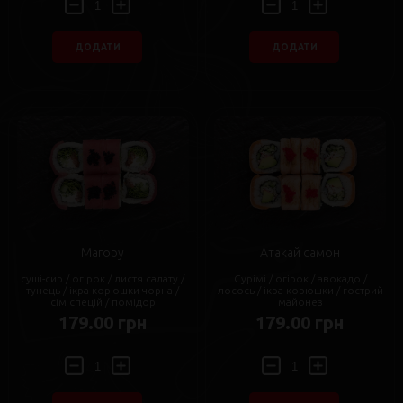
ДОДАТИ
ДОДАТИ
Магору
Атакай самон
суші-сир / огірок / листя салату /
Сурімі / огірок / авокадо /
тунець / ікра корюшки чорна /
лосось / ікра корюшки / гострий
сім спецій / помідор
майонез
179.00 грн
179.00 грн