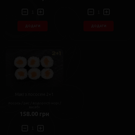
ДОДАТИ
ДОДАТИ
Макі з лососем 2+1
лосось / рис / водорості норі /
васабі
158.00 грн