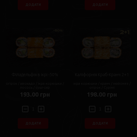
ДОДАТИ
ДОДАТИ
Філадельфія в ікрі -50%
Каліфорнія Краб-Кранч 2+1
огірок / авокадо / ікра корюшки /
ікра корюшки / кранч / майонез /
лосось / суші-сир
огірок / Сурімі
193.00 грн
198.00 грн
ДОДАТИ
ДОДАТИ