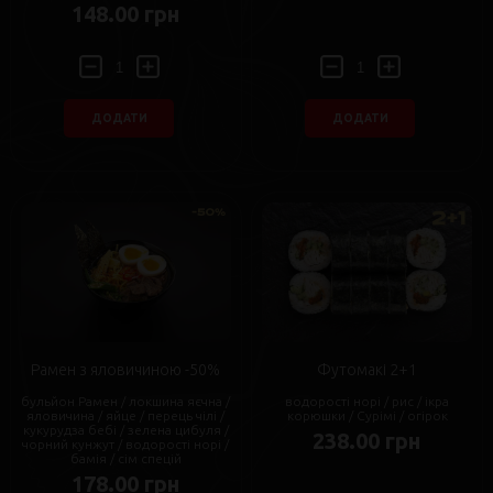
148.00 грн
ДОДАТИ
ДОДАТИ
Рамен з яловичиною -50%
Футомакі 2+1
бульйон Рамен / локшина яєчна /
водорості норі / рис / ікра
яловичина / яйце / перець чілі /
корюшки / Сурімі / огірок
кукурудза бебі / зелена цибуля /
238.00 грн
чорний кунжут / водорості норі /
бамія / сім спецій
178.00 грн