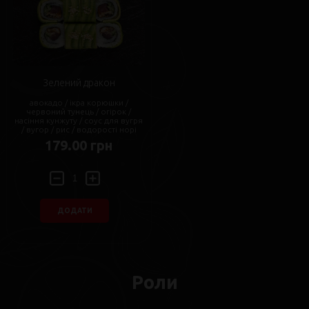
Зелений дракон
авокадо / ікра корюшки /
червоний тунець / огірок /
насіння кунжуту / соус для вугря
/ вугор / рис / водорості норі
179.00 грн
ДОДАТИ
Роли