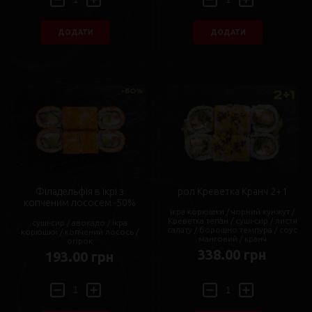
ДОДАТИ
ДОДАТИ
Філадельфія в ікрі з
рол Креветка Кранч 2+1
копченим лососем -50%
ікра корюшки / чорний кунжут /
Креветка тепан / суші-сир / листя
суші-сир / авокадо / ікра
салату / борошно темпура / соус
корюшки / копчений лосось /
манговий / кранч
огірок
338.00 грн
193.00 грн