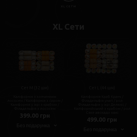
XL СЕТИ
XL Сети
Сет M (32 шм)
Сет L (44 шм)
Каліфорнія з копченним
Каліфорнія Краб Кранч /
лососем / Каліфорнія з сиром /
Філадельфія унагі / рол
Каліфорнія у ікрі з крабом /
Філадельфія у ікрі Делюкс /
Філадельфія з лососем
Каліфорнійський з крабом / рол
Сяке авокадо макі
399.00 грн
499.00 грн