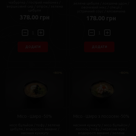
чізбургер / гострий майонез /
зелена цибуля / локшина удон /
вершковий сир / огірок / зелена
овочевий мікс / спеції /
цибуля
устричний соус / яловичина
378.00 грн
178.00 грн
ДОДАТИ
ДОДАТИ
Місо - Широ -50%
Місо - Широ з лососем -50%
місо бульйон / тофу / зелена
насіння кунжуту / місо бульйон /
цибуля / водорості вакаме /
лосось / тофу / червона ікра /
насіння кунжуту
водорості вакаме / зелена