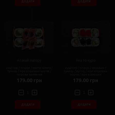
ДОДАТИ
ДОДАТИ
Атакай магору
Ака то куро
суші-сир / огірок / листя салату /
суші-сир / огірок / авокадо /
тунець / ікра корюшки чорна /
тунець / вугор / ікра корюшки
тигрова креветка
чорна / ікра корюшки
179.00 грн
179.00 грн
ДОДАТИ
ДОДАТИ