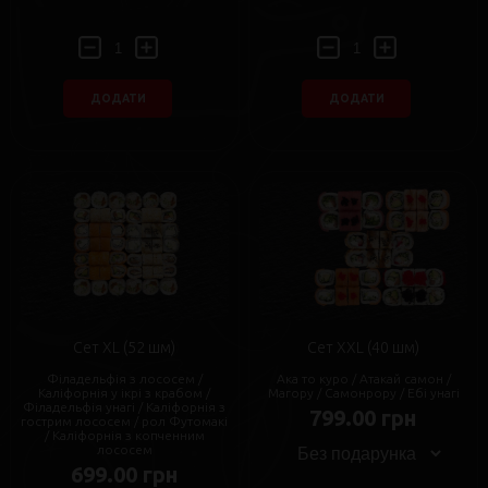
ДОДАТИ
ДОДАТИ
Сет XL (52 шм)
Сет XXL (40 шм)
Філадельфія з лососем /
Ака то куро / Атакай самон /
Каліфорнія у ікрі з крабом /
Магору / Самонрору / Ебі унагі
Філадельфія унагі / Каліфорнія з
799.00 грн
гострим лососем / рол Футомакі
/ Каліфорнія з копченним
лососем
699.00 грн