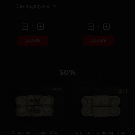
ДОДАТИ
ДОДАТИ
50%
Філадельфія унагі -50%
рол Каліфорнія з крабом