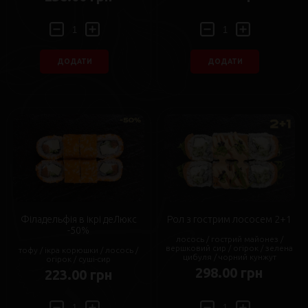
ДОДАТИ
ДОДАТИ
Філадельфія в ікрі деЛюкс
Рол з гострим лососем 2+1
-50%
лосось / гострий майонез /
вершковий сир / огірок / зелена
тофу / ікра корюшки / лосось /
цибуля / чорний кунжут
огірок / суші-сир
298.00 грн
223.00 грн