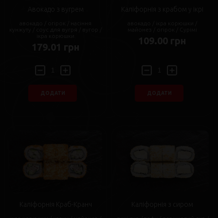
Авокадо з вугрем
Каліфорнія з крабом у ікрі
авокадо / огірок / насіння
авокадо / ікра корюшки /
кунжуту / соус для вугря / вугор /
майонез / огірок / Сурімі
ікра корюшки
109.00 грн
179.01 грн
ДОДАТИ
ДОДАТИ
Каліфорнія Краб-Кранч
Каліфорнія з сиром