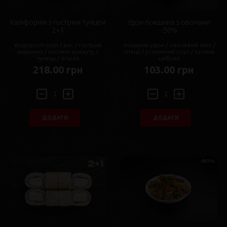
Каліфорнія з гострим тунцем
Удон локшина з овочами
2+1
-50%
водорості норі / рис / гострий
локшина удон / овочевий мікс /
майонез / насіння кунжуту /
спеції / устричний соус / зелена
тунець / огірок
цибуля
218.00 грн
103.00 грн
ДОДАТИ
ДОДАТИ