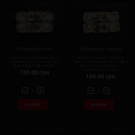
Філадельфія унагі
Філадельфія з вугрем
суші-сир / вершковий сир /
авокадо / кунжут чорний та
чорний кунжут / огірок / соус
білий / вершковий сир / тофу /
для вугря / тофу / вугор
вугор / соус для вугря /
водорості норі / рис
139.00 грн
169.00 грн
ДОДАТИ
ДОДАТИ