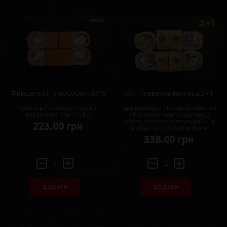
Філадельфія з лососем -50%
рол Креветка Темпура 2+1
суші-сир / лосось / огірок /
ікра корюшки / гострий майонез
вершковий сир / тофу
/ Креветка тепан / суші-сир /
огірок / борошно темпура / сир
223.00 грн
чізбургер / зелена цибуля
338.00 грн
ДОДАТИ
ДОДАТИ