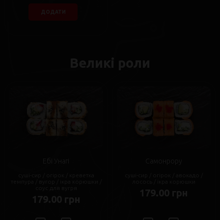
ДОДАТИ
Великі роли
Ебі Унагі
Самонрору
суші-сир / огірок / креветка
суші-сир / огірок / авокадо /
темпура / вугор / ікра корюшки /
лосось / ікра корюшки
соус для вугря
179.00 грн
179.00 грн